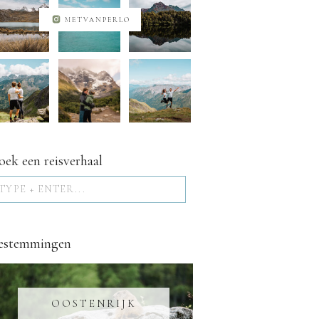
METVANPERLO
oek een reisverhaal
Search
for:
estemmingen
OOSTENRIJK