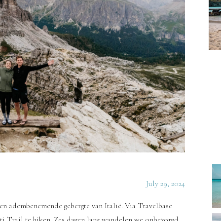
July 29, 2024
 en adembenemende gebergte van Italië. Via Travelbase
i Trail te hiken. Zes dagen lang wandelen we onbezorgd