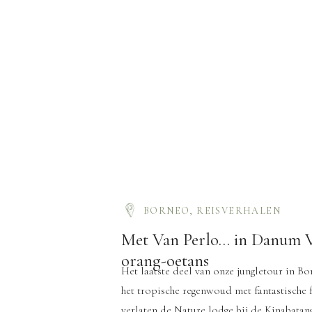
BORNEO
,
REISVERHALEN
Met Van Perlo… in Danum V
orang-oetans
Het laatste deel van onze jungletour in B
het tropische regenwoud met fantastische
verlaten de Nature lodge bij de Kinabatang