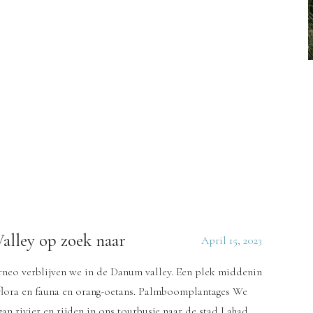
alley op zoek naar
April 15, 2023
orneo verblijven we in de Danum valley. Een plek middenin
 flora en fauna en orang-oetans. Palmboomplantages We
an rivier en rijden in ons tourbusje naar de stad Lahad