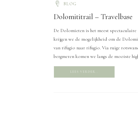
BLOG
Dolomititrail – Travelbase
De Dolomieten is het meest spectaculaire
krijgen we de mogelijkheid om de Dolomit
van rifugio naar rifugio. Via ruige rotswa
bergmeren komen we langs de mooiste hig
[…]
LEES VERDER..