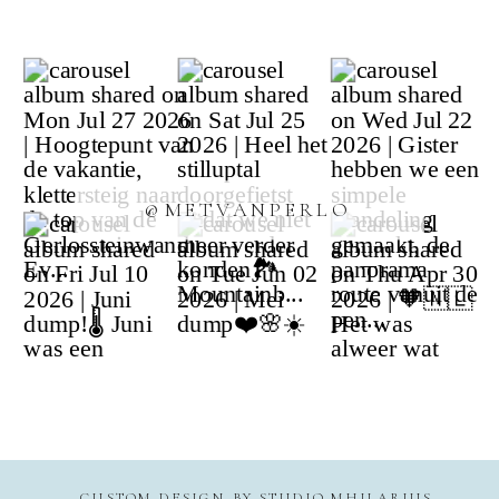
@METVANPERLO
CUSTOM DESIGN BY
STUDIO MHILARIUS