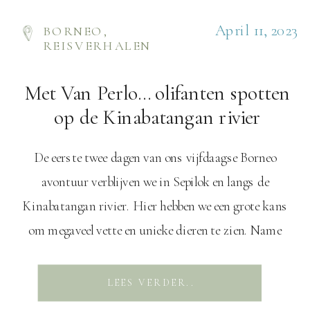
April 11, 2023
BORNEO
,
REISVERHALEN
Met Van Perlo… olifanten spotten
op de Kinabatangan rivier
De eerste twee dagen van ons vijfdaagse Borneo
avontuur verblijven we in Sepilok en langs de
Kinabatangan rivier. Hier hebben we een grote kans
om megaveel vette en unieke dieren te zien. Name
and shame Om vanaf Labuan Bajo in Borneo te
komen moeten we drie vluchten nemen. De eerste is
LEES VERDER..
naar Denpasar, waar we […]