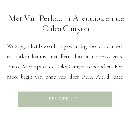
Met Van Perlo… in Arequipa en de
Colca Canyon
We zeggen het bewonderingswaardige Bolivia vaarwel
en maken kennis met Peru door achtereenvolgens
Puno, Arequipa en de Colca Canyon te bezoeken. Een
mooi begin van onze reis door Peru. Altijd lente
Vanaf de grens met Bolivia nemen we een colectivo
naar Puno, een stad aan de Peruaanse kant van het
LEES VERDER..
Titicacameer. De stad is niet […]