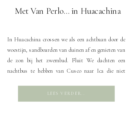
Met Van Perlo… in Huacachina
In Huacachina crossen we als een achtbaan door de
woestijn, sandboarden van duinen af en genieten van
de zon bij het zwembad. Fluit We dachten een
nachtbus te hebben van Cusco naar Ica die niet
dwars door de Andes zou rijden, but boy were we
wrong… Het betekent voor ons (zoals wel vaker in
LEES VERDER..
Peru) […]