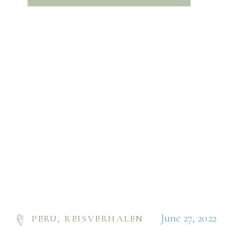
over kasseien en door extreem smalle straatjes die
steil […]
June 27, 2022
PERU
,
REISVERHALEN