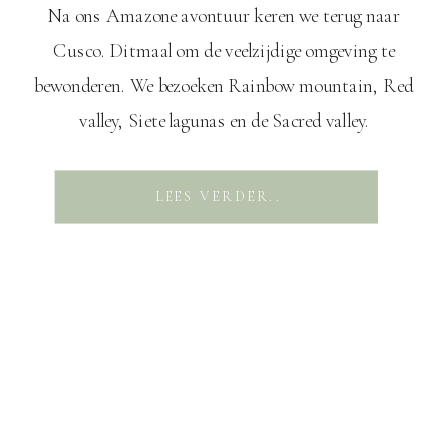
Na ons Amazone avontuur keren we terug naar
Cusco. Ditmaal om de veelzijdige omgeving te
bewonderen. We bezoeken Rainbow mountain, Red
valley, Siete lagunas en de Sacred valley.
Mierenkolonie Eén van de bekendste
bezienswaardigheden in de buurt van Cusco is
LEES VERDER..
Rainbow mountain. Vanwege de bekendheid is het er
gigantisch toeristisch, helemaal nu in het
hoogseizoen. […]