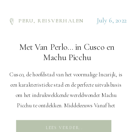
July 6, 2022
PERU
,
REISVERHALEN
Met Van Perlo… in Cusco en
Machu Picchu
Cusco, de hoofdstad van het voormalige Incarijk, is
een karakteristieke stad en de perfecte uitvalsbasis
om het indrukwekkende wereldwonder Machu
Picchu te ontdekken. Middeleeuws Vanaf het
busstation van Cusco nemen we de taxi richting ons
hostel. In de wijk van ons hostel, San Blas, rijden we
LEES VERDER..