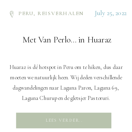
July 25, 2022
PERU
,
REISVERHALEN
Met Van Perlo… in Huaraz
Huaraz is dé hotspot in Peru om te hiken, dus daar
moeten we natuurlijk heen. Wij deden verschillende
dagwandelingen naar Laguna Paron, Laguna 69,
Laguna Churup en de gletsjer Pastoruri.
Verdubbelaar Huaraz ligt aan de rand van de
adembenemend mooie bergketen Cardillera Blanca en
LEES VERDER..
het Huascarán nationaal park. Het is niet alleen