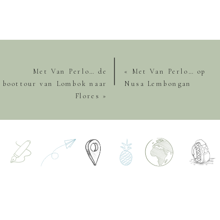
Met Van Perlo… de
«
Met Van Perlo… op
boottour van Lombok naar
Nusa Lembongan
Flores
»