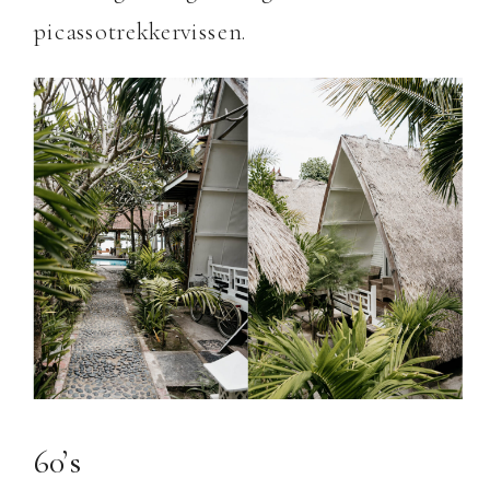
picassotrekkervissen.
60’s