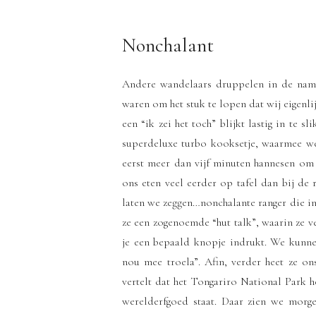
Nonchalant
Andere wandelaars druppelen in de namid
waren om het stuk te lopen dat wij eigenli
een “ik zei het toch” blijkt lastig in te 
superdeluxe turbo kooksetje, waarmee 
eerst meer dan vijf minuten hannesen om 
ons eten veel eerder op tafel dan bij de
laten we zeggen…nonchalante ranger die in 
ze een zogenoemde “hut talk”, waarin ze ver
je een bepaald knopje indrukt. We kunnen
nou mee troela”. Afin, verder heet ze o
vertelt dat het Tongariro National Park 
werelderfgoed staat. Daar zien we morge