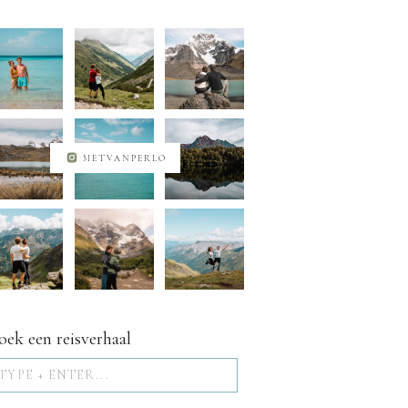
METVANPERLO
oek een reisverhaal
Search
for: