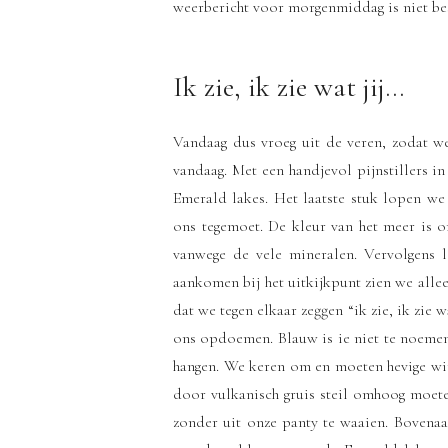
weerbericht voor morgenmiddag is niet bes
Ik zie, ik zie wat jij…
Vandaag dus vroeg uit de veren, zodat we
vandaag. Met een handjevol pijnstillers i
Emerald lakes. Het laatste stuk lopen we
ons tegemoet. De kleur van het meer is o
vanwege de vele mineralen. Vervolgens 
aankomen bij het uitkijkpunt zien we all
dat we tegen elkaar zeggen “ik zie, ik zie
ons opdoemen. Blauw is ie niet te noemen,
hangen. We keren om en moeten hevige win
door vulkanisch gruis steil omhoog moete
zonder uit onze panty te waaien. Bovena