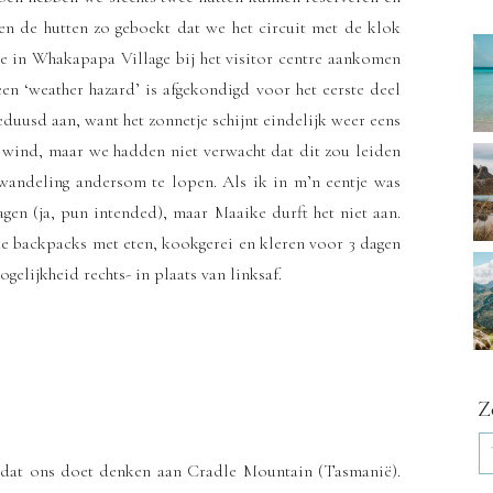
n de hutten zo geboekt dat we het circuit met de klok
we in Whakapapa Village bij het visitor centre aankomen
en ‘weather hazard’ is afgekondigd voor het eerste deel
eduusd aan, want het zonnetje schijnt eindelijk weer eens
ge wind, maar we hadden niet verwacht dat dit zou leiden
wandeling andersom te lopen. Als ik in m’n eentje was
agen (ja, pun intended), maar Maaike durft het niet aan.
de backpacks met eten, kookgerei en kleren voor 3 dagen
gelijkheid rechts- in plaats van linksaf.
Z
, dat ons doet denken aan Cradle Mountain (Tasmanië).