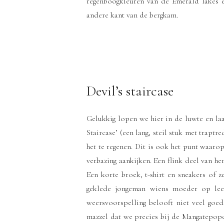
regenboogkleuren van de Emerald lakes e
andere kant van de bergkam.
Devil’s staircase
Gelukkig lopen we hier in de luwte en laa
Staircase’ (een lang, steil stuk met trapt
het te regenen. Dit is ook het punt waar
verbazing aankijken. Een flink deel van hen
Een korte broek, t-shirt en sneakers of ze
geklede jongeman wiens moeder op leef
weersvoorspelling belooft niet veel goed
mazzel dat we precies bij de Mangatepopo 