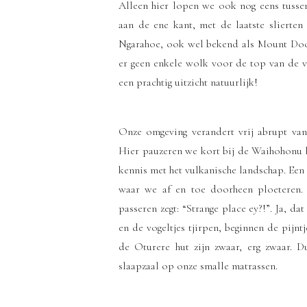
Alleen hier lopen we ook nog eens tusse
aan de ene kant, met de laatste slierte
Ngarahoe, ook wel bekend als Mount Do
er geen enkele wolk voor de top van de vu
een prachtig uitzicht natuurlijk!
Onze omgeving verandert vrij abrupt van
Hier pauzeren we kort bij de Waihohonu 
kennis met het vulkanische landschap. Een r
waar we af en toe doorheen ploeteren. 
passeren zegt: “Strange place ey?!”. Ja, d
en de vogeltjes tjirpen, beginnen de pijntj
de Oturere hut zijn zwaar, erg zwaar. D
slaapzaal op onze smalle matrassen.