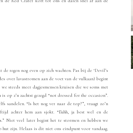
n de Red Crater kort tot ons en dalen snel af aan de
t de regen nog even op zich wachten. Pas bij de ‘Devil’s
redes over lavastromen aan de voet van de vulkaan) begint
op we steeds meer dagjesmensen kruisen die we soms met
 is op z’n zachtst gezegd “not dressed for the occasion”.
lfs sandelen. “Is het nog ver naar de top?”, vraagt zo’n
tijd achter hem aan sjokt. “Euhh, ja best wel en de
s.” Niet veel later begint het te stormen en hebben we
hut zijn. Helaas is dit niet ons eindpunt voor vandaag.