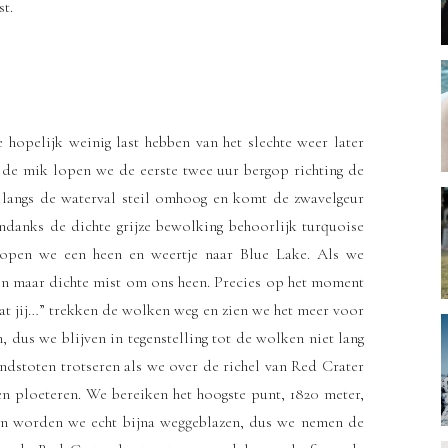
t.
 hopelijk weinig last hebben van het slechte weer later
n de mik lopen we de eerste twee uur bergop richting de
 langs de waterval steil omhoog en komt de zwavelgeur
ndanks de dichte grijze bewolking behoorlijk turquoise
lopen we een heen en weertje naar Blue Lake. Als we
een maar dichte mist om ons heen. Precies op het moment
 wat jij…” trekken de wolken weg en zien we het meer voor
 dus we blijven in tegenstelling tot de wolken niet lang
dstoten trotseren als we over de richel van Red Crater
n ploeteren. We bereiken het hoogste punt, 1820 meter,
an worden we echt bijna weggeblazen, dus we nemen de