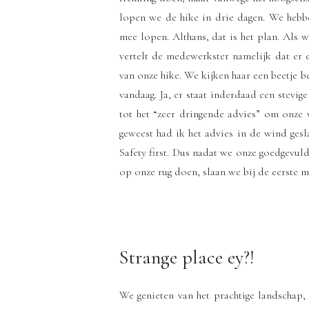
lopen we de hike in drie dagen. We hebbe
mee lopen. Althans, dat is het plan. Als 
vertelt de medewerkster namelijk dat er e
van onze hike. We kijken haar een beetje b
vandaag. Ja, er staat inderdaad een stevi
tot het “zeer dringende advies” om onze 
geweest had ik het advies in de wind gesl
Safety first. Dus nadat we onze goedgevul
op onze rug doen, slaan we bij de eerste mo
Strange place ey?!
We genieten van het prachtige landschap