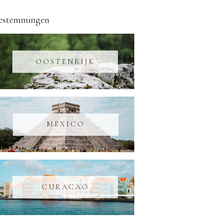
estemmingen
OOSTENRIJK
MEXICO
CURACAO