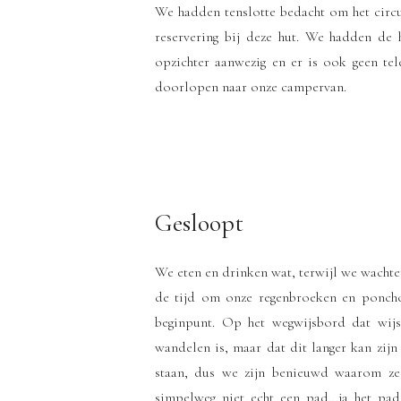
We hadden tenslotte bedacht om het circ
reservering bij deze hut. We hadden de 
opzichter aanwezig en er is ook geen tel
doorlopen naar onze campervan.
Gesloopt
We eten en drinken wat, terwijl we wachte
de tijd om onze regenbroeken en poncho’s
beginpunt. Op het wegwijsbord dat wijs
wandelen is, maar dat dit langer kan zij
staan, dus we zijn benieuwd waarom ze
simpelweg niet echt een pad…ja het pad