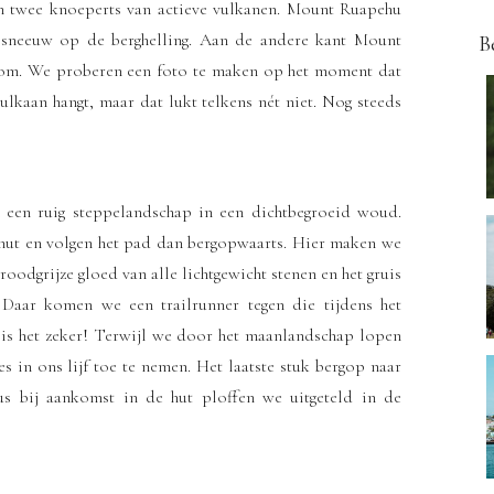
n twee knoeperts van actieve vulkanen. Mount Ruapehu
n sneeuw op de berghelling. Aan de andere kant Mount
B
om. We proberen een foto te maken op het moment dat
lkaan hangt, maar dat lukt telkens nét niet. Nog steeds
 een ruig steppelandschap in een dichtbegroeid woud.
hut en volgen het pad dan bergopwaarts. Hier maken we
oodgrijze gloed van alle lichtgewicht stenen en het gruis
Daar komen we een trailrunner tegen die tijdens het
at is het zeker! Terwijl we door het maanlandschap lopen
es in ons lijf toe te nemen. Het laatste stuk bergop naar
us bij aankomst in de hut ploffen we uitgeteld in de