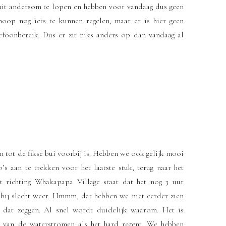
uit andersom te lopen en hebben voor vandaag dus geen
hoop nog iets te kunnen regelen, maar er is hier geen
efoonbereik. Dus er zit niks anders op dan vandaag al
n tot de fikse bui voorbij is. Hebben we ook gelijk mooi
 aan te trekken voor het laatste stuk, terug naar het
t richting Whakapapa Village staat dat het nog 3 uur
n bij slecht weer. Hmmm, dat hebben we niet eerder zien
 dat zeggen. Al snel wordt duidelijk waarom. Het is
 van de waterstromen als het hard regent. We hebben