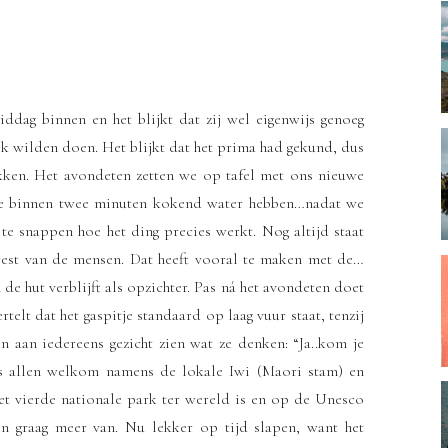
dag binnen en het blijkt dat zij wel eigenwijs genoeg
jk wilden doen. Het blijkt dat het prima had gekund, dus
slikken. Het avondeten zetten we op tafel met ons nieuwe
we binnen twee minuten kokend water hebben…nadat we
te snappen hoe het ding precies werkt. Nog altijd staat
 rest van de mensen. Dat heeft vooral te maken met de…
de hut verblijft als opzichter. Pas ná het avondeten doet
telt dat het gaspitje standaard op laag vuur staat, tenzij
 aan iedereens gezicht zien wat ze denken: “Ja..kom je
ns allen welkom namens de lokale Iwi (Maori stam) en
het vierde nationale park ter wereld is en op de Unesco
n graag meer van. Nu lekker op tijd slapen, want het