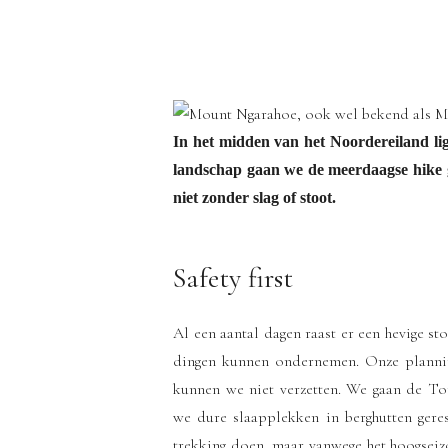
In het midden van het Noordereiland lig
landschap gaan we de meerdaagse hik
niet zonder slag of stoot.
Safety first
Al een aantal dagen raast er een hevige s
dingen kunnen ondernemen. Onze planni
kunnen we niet verzetten. We gaan de To
we dure slaapplekken in berghutten gere
trekking doen, maar vanwege het hoogseiz