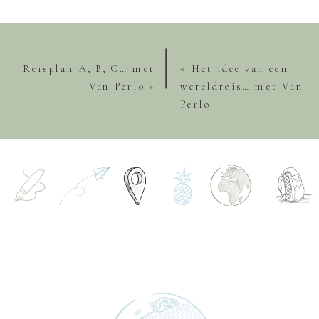
Reisplan A, B, C… met
«
Het idee van een
Van Perlo
»
wereldreis… met Van
Perlo