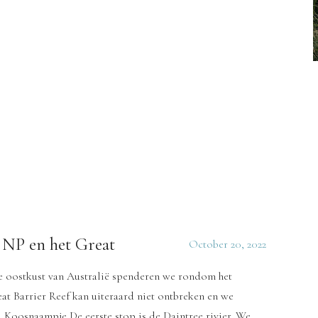
 NP en het Great
October 20, 2022
de oostkust van Australië spenderen we rondom het
at Barrier Reef kan uiteraard niet ontbreken en we
 Koosnaampje De eerste stop is de Daintree rivier. We