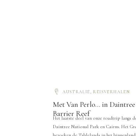
AUSTRALIE
,
REISVERHALEN
Met Van Perlo… in Daintree
Barrier Reef
Het laatste deel van onze roadtrip langs 
Daintree National Park en Cairns. Het Gre
bezoeken de Tablelands in het binnenland.