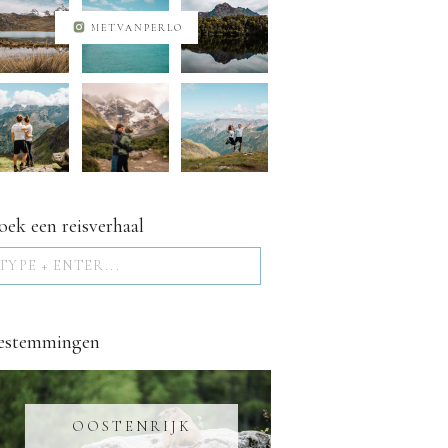
METVANPERLO
oek een reisverhaal
Search
for:
estemmingen
OOSTENRIJK