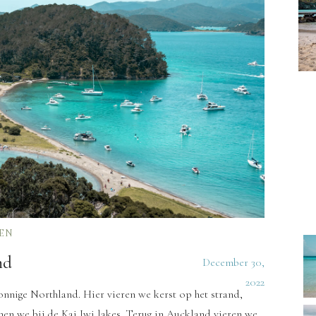
EN
nd
December 30,
2022
nnige Northland. Hier vieren we kerst op het strand,
nen we bij de Kai Iwi lakes. Terug in Auckland vieren we