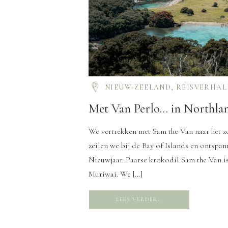
NIEUW-ZEELAND
,
REISVERHAL
Met Van Perlo… in Northla
We vertrekken met Sam the Van naar het zo
zeilen we bij de Bay of Islands en ontspan
Nieuwjaar. Paarse krokodil Sam the Van is
Muriwai. We […]
LEES VERDER..