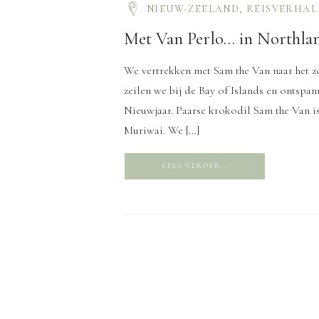
NIEUW-ZEELAND
,
REISVERHAL
Met Van Perlo… in Northla
We vertrekken met Sam the Van naar het zo
zeilen we bij de Bay of Islands en ontspan
Nieuwjaar. Paarse krokodil Sam the Van is
Muriwai. We […]
LEES VERDER..