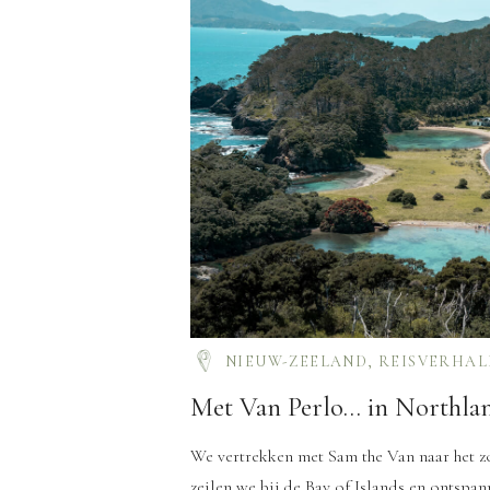
NIEUW-ZEELAND
,
REISVERHAL
Met Van Perlo… in Northla
We vertrekken met Sam the Van naar het zo
zeilen we bij de Bay of Islands en ontspan