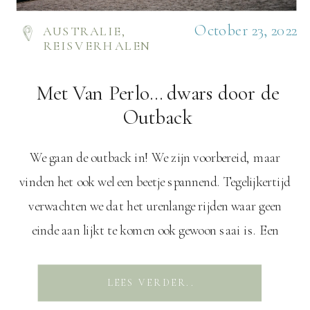
October 23, 2022
AUSTRALIE
,
REISVERHALEN
Met Van Perlo… dwars door de
Outback
We gaan de outback in! We zijn voorbereid, maar
vinden het ook wel een beetje spannend. Tegelijkertijd
verwachten we dat het urenlange rijden waar geen
einde aan lijkt te komen ook gewoon saai is. Een
avontuur op zich en hopelijk worden we ook nog
getrakteerd op indrukwekkende natuur en cultuur.
LEES VERDER..
Zeefossielen We hebben de kuststreek […]