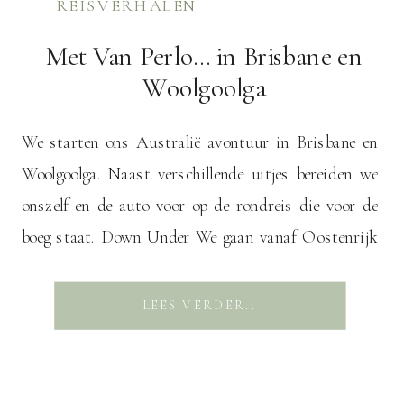
REISVERHALEN
Met Van Perlo… in Brisbane en
Woolgoolga
We starten ons Australië avontuur in Brisbane en
Woolgoolga. Naast verschillende uitjes bereiden we
onszelf en de auto voor op de rondreis die voor de
boeg staat. Down Under We gaan vanaf Oostenrijk
naar de andere kant van de wereld, Down Under!
Vanaf München is het een lange zit in het vliegtuig
LEES VERDER..
via Oman en […]