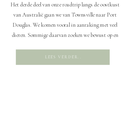
Het derde deel van onze roadtrip langs de oostkust
van Australië gaan we van Townsville naar Port
Douglas. We komen vooral in aanraking met veel
dieren. Sommige daarvan zoeken we bewust op en
zijn lief en uniek. Andere dieren komen we ongepland
tegen op ons pad en die zijn toch wat spannender.
LEES VERDER..
Magnetic Island Na […]