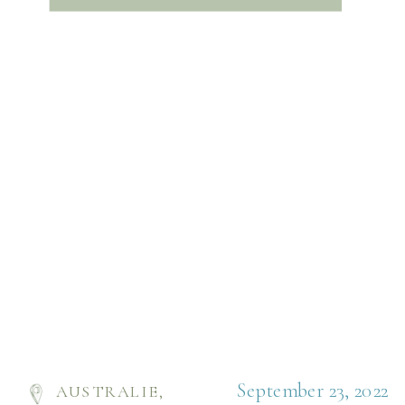
helemaal klaar voor. Onze eerste stop aan de
oostkust […]
September 23, 2022
AUSTRALIE
,