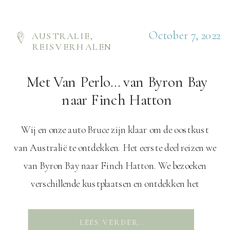
October 7, 2022
AUSTRALIE
,
REISVERHALEN
Met Van Perlo… van Byron Bay
naar Finch Hatton
Wij en onze auto Bruce zijn klaar om de oostkust
van Australië te ontdekken. Het eerste deel reizen we
van Byron Bay naar Finch Hatton. We bezoeken
verschillende kustplaatsen en ontdekken het
verrassend groene binnenland. Bommetjes De
roadtrip gaat nu echt beginnen en Bruce is er
LEES VERDER..