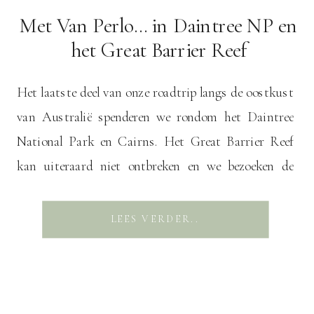
Met Van Perlo… in Daintree NP en
het Great Barrier Reef
Het laatste deel van onze roadtrip langs de oostkust
van Australië spenderen we rondom het Daintree
National Park en Cairns. Het Great Barrier Reef
kan uiteraard niet ontbreken en we bezoeken de
Tablelands in het binnenland. Koosnaampje De
eerste stop is de Daintree rivier. We stappen (met een
LEES VERDER..
gids) in een fluisterboot en gaan onder […]