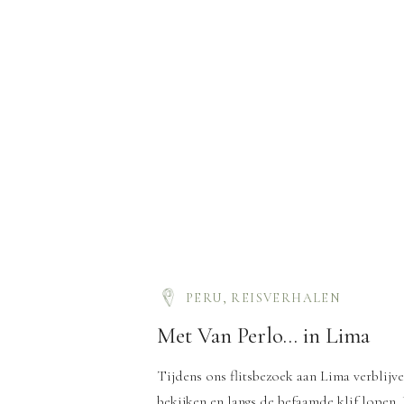
PERU
,
REISVERHALEN
Met Van Perlo… in Lima
Tijdens ons flitsbezoek aan Lima verblijv
bekijken en langs de befaamde klif lopen.