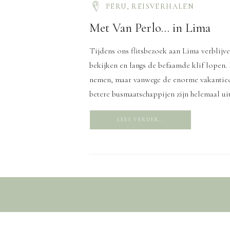
PERU
,
REISVERHALEN
Met Van Perlo… in Lima
Tijdens ons flitsbezoek aan Lima verblijv
bekijken en langs de befaamde klif lopen.
nemen, maar vanwege de enorme vakantiedru
betere busmaatschappijen zijn helemaal ui
LEES VERDER..