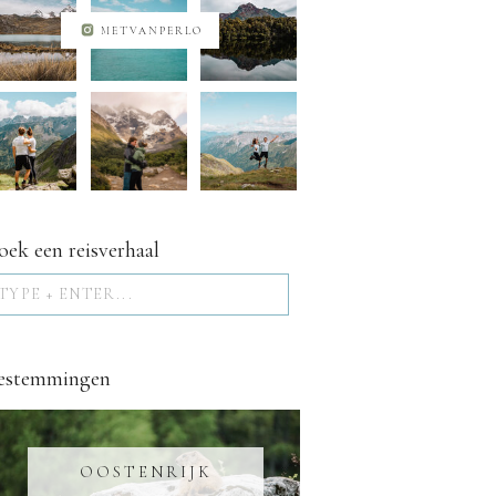
METVANPERLO
oek een reisverhaal
Search
for:
estemmingen
OOSTENRIJK