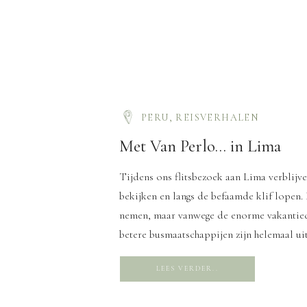
PERU
,
REISVERHALEN
Met Van Perlo… in Lima
Tijdens ons flitsbezoek aan Lima verblijv
bekijken en langs de befaamde klif lopen.
nemen, maar vanwege de enorme vakantiedru
betere busmaatschappijen zijn helemaal ui
LEES VERDER..