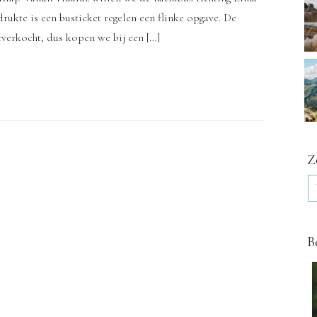
kte is een busticket regelen een flinke opgave. De
tverkocht, dus kopen we bij een […]
Z
B