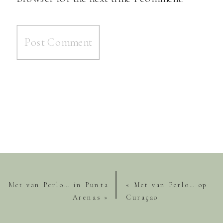
Met van Perlo… in Punta
«
Met van Perlo… op
Arenas
»
Curaçao