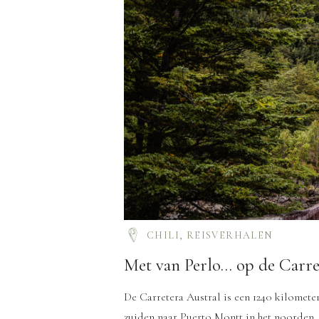
CHILI
,
REISVERHALEN
Met van Perlo… op de Carre
De Carretera Austral is een 1240 kilometer
zuiden naar Puerto Montt in het noorden. 