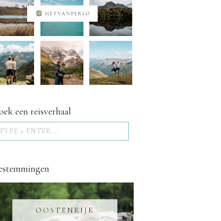
METVANPERLO
oek een reisverhaal
Search
for:
estemmingen
OOSTENRIJK