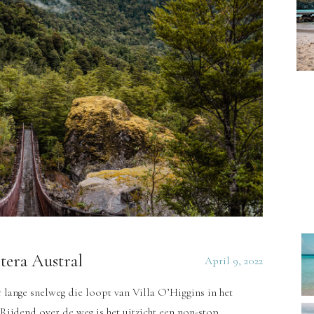
tera Austral
April 9, 2022
 lange snelweg die loopt van Villa O’Higgins in het
Rijdend over de weg is het uitzicht een non-stop