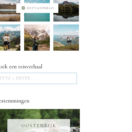
METVANPERLO
oek een reisverhaal
Search
for:
estemmingen
OOSTENRIJK