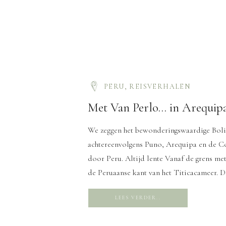
PERU
,
REISVERHALEN
Met Van Perlo… in Arequip
We zeggen het bewonderingswaardige Boli
achtereenvolgens Puno, Arequipa en de Co
door Peru. Altijd lente Vanaf de grens me
de Peruaanse kant van het Titicacameer. De
LEES VERDER..