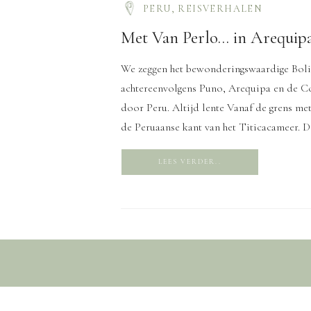
PERU
,
REISVERHALEN
Met Van Perlo… in Arequip
We zeggen het bewonderingswaardige Boli
achtereenvolgens Puno, Arequipa en de Co
door Peru. Altijd lente Vanaf de grens me
de Peruaanse kant van het Titicacameer. De
LEES VERDER..