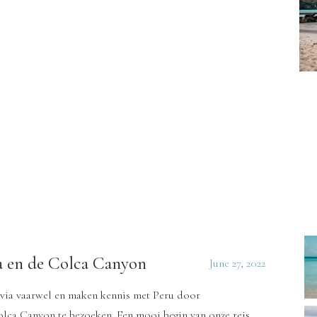
a en de Colca Canyon
June 27, 2022
via vaarwel en maken kennis met Peru door
lca Canyon te bezoeken. Een mooi begin van onze reis