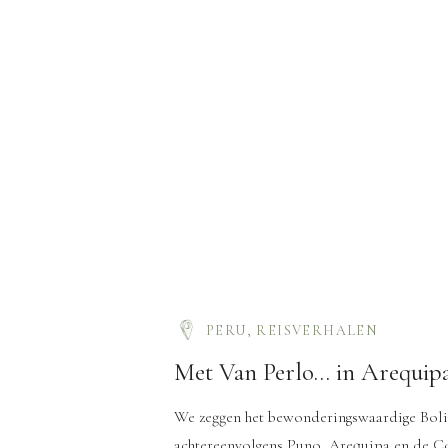
PERU
,
REISVERHALEN
Met Van Perlo… in Arequip
We zeggen het bewonderingswaardige Boli
achtereenvolgens Puno, Arequipa en de Co