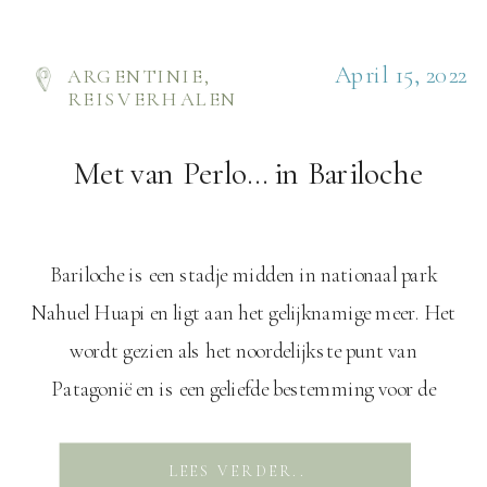
April 15, 2022
ARGENTINIE
,
REISVERHALEN
Met van Perlo… in Bariloche
Bariloche is een stadje midden in nationaal park
Nahuel Huapi en ligt aan het gelijknamige meer. Het
wordt gezien als het noordelijkste punt van
Patagonië en is een geliefde bestemming voor de
welgestelden. Esquel Vanaf de grensovergang tussen
Chili en Argentinië rijden we in het retro gele busje
LEES VERDER..