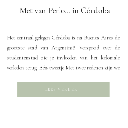
Met van Perlo… in Córdoba
Het centraal gelegen Córdoba is na Buenos Aires de
grootste stad van Argentinië. Verspreid over de
studentenstad zie je invloeden van het koloniale
verleden terug. Eén-tweetje Met twee redenen zijn we
naar Córdoba afgereisd. Ten eerste willen we even
wat rustiger aan doen. Dat is het makkelijkst als we
LEES VERDER..
langer op één plek blijven en […]