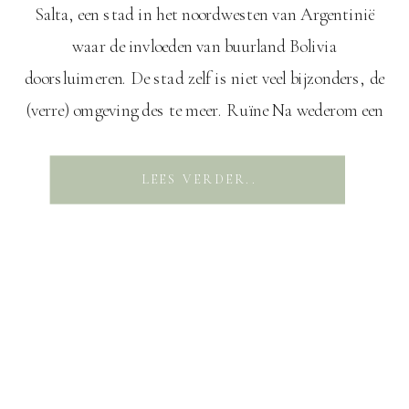
Salta, een stad in het noordwesten van Argentinië
waar de invloeden van buurland Bolivia
doorsluimeren. De stad zelf is niet veel bijzonders, de
(verre) omgeving des te meer. Ruïne Na wederom een
lange busrit (we raken er bijna aan gewend) komen
we aan in Salta. Het uiterlijk van de inwoners
LEES VERDER..
verraad dat we behoorlijk dicht […]