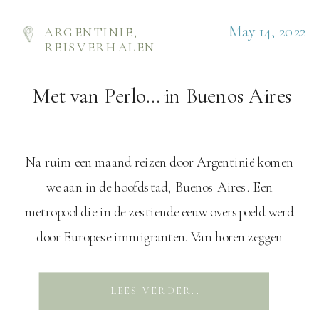
May 14, 2022
ARGENTINIE
,
REISVERHALEN
Met van Perlo… in Buenos Aires
Na ruim een maand reizen door Argentinië komen
we aan in de hoofdstad, Buenos Aires. Een
metropool die in de zestiende eeuw overspoeld werd
door Europese immigranten. Van horen zeggen
Tijdens onze reis door Argentinië hebben we
meerdere mensen ontmoet die ons vertelden over
LEES VERDER..
Buenos Aires en hoe je je hier maanden kunt